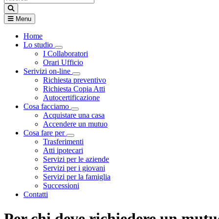
Menu
Home
Lo studio
Visualizza menù di secondo livello
I Collaboratori
Orari Ufficio
Serivizi on-line
Visualizza menù di secondo livello
Richiesta preventivo
Richiesta Copia Atti
Autocertificazione
Cosa facciamo
Visualizza menù di secondo livello
Acquistare una casa
Accendere un mutuo
Cosa fare per
Visualizza menù di secondo livello
Trasferimenti
Atti ipotecari
Servizi per le aziende
Servizi per i giovani
Servizi per la famiglia
Successioni
Contatti
Per chi deve richiedere un mut