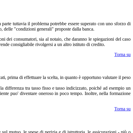
 in parte tuttavia il problema potrebbe essere superato con uno sforzo di
to, delle "condizioni generali" proposte dalla banca.
ioni dei consumatori, sia al notaio, che daranno le spiegazioni del caso
de consigliabile rivolgersi a un altro istituto di credito.
Torna su
ti, prima di effettuare la scelta, in quanto è opportuno valutare il peso
 la differenza tra tasso fisso e tasso indicizzato, poiché ad esempio un
eniente puo' diventare oneroso in poco tempo. Inoltre, nella formazione
Torna su
l mutuo, le spese di perizia e di istruttoria, le assicurazioni - più o