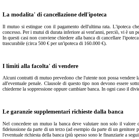
La modalita' di cancellazione dell'ipoteca
Il mutuo si estingue con il pagamento dell'ultima rata. L'ipoteca che
concesso. Per i mutui di durata inferiore ai vent'anni, perciò, vi è un p
In questi casi non conviene chiedere alla banca di cancellare l'ipotec
trascurabile (circa 500 € per un'ipoteca di 160.000 €).
I limiti alla facolta' di vendere
Alcuni contratti di mutuo prevedono che l'utente non possa vendere la 
all'eventuale penale. Clausole di questo tipo non devono essere sott
chiederne la soppressione oppure cambiare banca. In ogni caso il divie
Le garanzie supplementari richieste dalla banca
Nel concedere un mutuo la banca deve valutare non solo il valore del
fideiussione da parte di un terzo (ad esempio da parte di un genitore pe
l'eventuale richiesta della banca (più spesso sono le finanziarie a seg