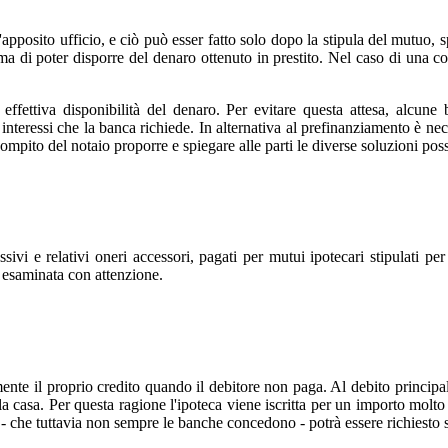
ll'apposito ufficio, e ciò può esser fatto solo dopo la stipula del mutuo,
prima di poter disporre del denaro ottenuto in prestito. Nel caso di un
 effettiva disponibilità del denaro. Per evitare questa attesa, alcun
interessi che la banca richiede. In alternativa al prefinanziamento è nec
ompito del notaio proporre e spiegare alle parti le diverse soluzioni possi
ssivi e relativi oneri accessori, pagati per mutui ipotecari stipulati pe
 esaminata con attenzione.
nte il proprio credito quando il debitore non paga. Al debito principale 
della casa. Per questa ragione l'ipoteca viene iscritta per un importo molt
 - che tuttavia non sempre le banche concedono - potrà essere richiesto 