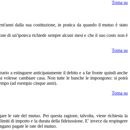
Torna su
ent'anni dalla sua costituzione, in pratica da quando il mutuo è stato
ione di un'ipoteca richiede sempre alcuni mesi e che il suo costo non è
Torna su
ario a estinguere anticipatamente il debito e a far fronte quindi anche
 si volesse cambiare casa. Non tutte le banche le impongono: si potrà
 tempo (ad esempio cinque anni).
Torna su
e le rate del mutuo. Per questa ragione, talvolta, viene richiesta la
limiti di importo e la durata della fideiussione. E' invece da respingere
vengano pagate le rate del mutuo.