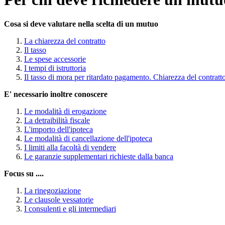
Cosa si deve valutare nella scelta di un mutuo
La chiarezza del contratto
Il tasso
Le spese accessorie
I tempi di istruttoria
Il tasso di mora per ritardato pagamento. Chiarezza del contratt
E' necessario inoltre conoscere
Le modalità di erogazione
La detraibilità fiscale
L'importo dell'ipoteca
Le modalità di cancellazione dell'ipoteca
I limiti alla facoltà di vendere
Le garanzie supplementari richieste dalla banca
Focus su ....
La rinegoziazione
Le clausole vessatorie
I consulenti e gli intermediari