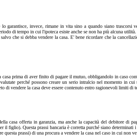
 lo garantisce, invece, rimane in vita sino a quando siano trascorsi v
eriodo di tempo in cui l'ipoteca esiste anche se non ha più alcuna utilità.
a salvo che si debba vendere la casa. E' bene ricordare che la cancellaz
casa prima di aver finito di pagare il mutuo, obbligandolo in caso contr
ovalutate perché possono creare un serio intralcio nel momento in cui
to di vendere la casa deve essere contenuto entro ragionevoli limiti di
la casa offerta in garanzia, ma anche la capacità del debitore di pagar
r il figlio). Questa prassi bancaria è corretta purché siano determinati i 
uire questa prassi) di una procura a vendere la casa nel caso in cui non 