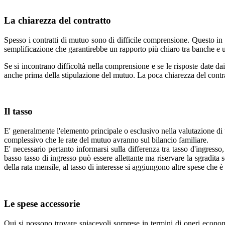
La chiarezza del contratto
Spesso i contratti di mutuo sono di difficile comprensione. Questo in pa
semplificazione che garantirebbe un rapporto più chiaro tra banche e ute
Se si incontrano difficoltà nella comprensione e se le risposte date da
anche prima della stipulazione del mutuo. La poca chiarezza del contratt
Il tasso
E' generalmente l'elemento principale o esclusivo nella valutazione di u
complessivo che le rate del mutuo avranno sul bilancio familiare.
E' necessario pertanto informarsi sulla differenza tra tasso d'ingresso
basso tasso di ingresso può essere allettante ma riservare la sgradita
della rata mensile, al tasso di interesse si aggiungono altre spese che
Le spese accessorie
Qui si possono trovare spiacevoli sorprese in termini di oneri economi