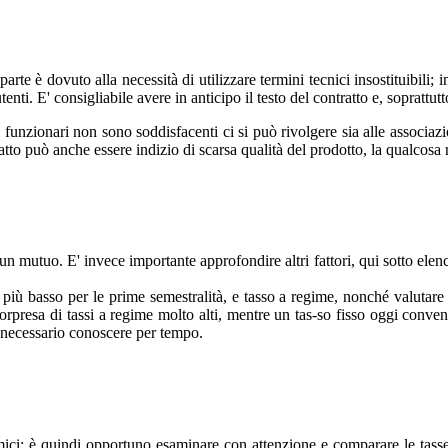
rte è dovuto alla necessità di utilizzare termini tecnici insostituibili;
nti. E' consigliabile avere in anticipo il testo del contratto e, soprattut
i funzionari non sono soddisfacenti ci si può rivolgere sia alle associaz
o può anche essere indizio di scarsa qualità del prodotto, la qualcosa ren
n mutuo. E' invece importante approfondire altri fattori, qui sotto elenca
, più basso per le prime semestralità, e tasso a regime, nonché valutare
 sorpresa di tassi a regime molto alti, mentre un tas-so fisso oggi conv
 è necessario conoscere per tempo.
ci; è quindi opportuno esaminare con attenzione e comparare le tasse su