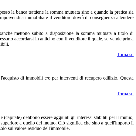
 spesso la banca trattiene la somma mutuata sino a quando la pratica sia
a compravendita immobiliare il venditore dovrà di conseguenza attendere
e banche mettono subito a disposizione la somma mutuata a titolo di
essario accordarsi in anticipo con il venditore il quale, se vende prima
bili.
Torna su
r l'acquisto di immobili e/o per interventi di recupero edilizio. Questa
Torna su
(capitale) debbono essere aggiunti gli interessi stabiliti per il mutuo,
o superiore a quello del mutuo. Ciò significa che sino a quell'importo il
solo sul valore residuo dell'immobile.