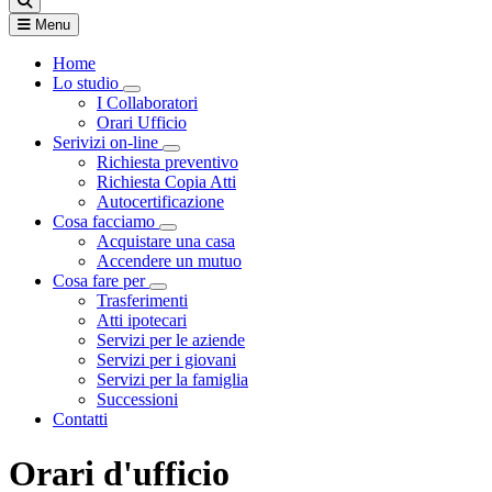
Menu
Home
Lo studio
Visualizza menù di secondo livello
I Collaboratori
Orari Ufficio
Serivizi on-line
Visualizza menù di secondo livello
Richiesta preventivo
Richiesta Copia Atti
Autocertificazione
Cosa facciamo
Visualizza menù di secondo livello
Acquistare una casa
Accendere un mutuo
Cosa fare per
Visualizza menù di secondo livello
Trasferimenti
Atti ipotecari
Servizi per le aziende
Servizi per i giovani
Servizi per la famiglia
Successioni
Contatti
Orari d'ufficio