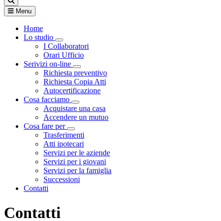
Menu
Home
Lo studio
Visualizza menù di secondo livello
I Collaboratori
Orari Ufficio
Serivizi on-line
Visualizza menù di secondo livello
Richiesta preventivo
Richiesta Copia Atti
Autocertificazione
Cosa facciamo
Visualizza menù di secondo livello
Acquistare una casa
Accendere un mutuo
Cosa fare per
Visualizza menù di secondo livello
Trasferimenti
Atti ipotecari
Servizi per le aziende
Servizi per i giovani
Servizi per la famiglia
Successioni
Contatti
Contatti