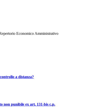
del Repertorio Economico Amministrativo
controllo a distanza?
o non punibile ex art. 131-bis c.p.