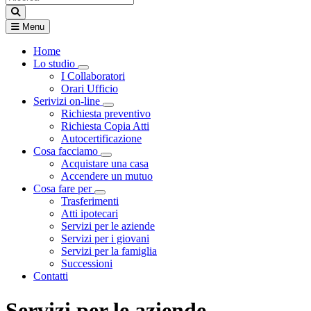
Menu
Home
Lo studio
Visualizza menù di secondo livello
I Collaboratori
Orari Ufficio
Serivizi on-line
Visualizza menù di secondo livello
Richiesta preventivo
Richiesta Copia Atti
Autocertificazione
Cosa facciamo
Visualizza menù di secondo livello
Acquistare una casa
Accendere un mutuo
Cosa fare per
Visualizza menù di secondo livello
Trasferimenti
Atti ipotecari
Servizi per le aziende
Servizi per i giovani
Servizi per la famiglia
Successioni
Contatti
Servizi per le aziende