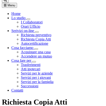
Menu
Home
Lo studio
Visualizza menù di secondo livello
I Collaboratori
Orari Ufficio
Serivizi on-line
Visualizza menù di secondo livello
Richiesta preventivo
Richiesta Copia Atti
Autocertificazione
Cosa facciamo
Visualizza menù di secondo livello
Acquistare una casa
Accendere un mutuo
Cosa fare per
Visualizza menù di secondo livello
Trasferimenti
Atti ipotecari
Servizi per le aziende
Servizi per i giovani
Servizi per la famiglia
Successioni
Contatti
Richiesta Copia Atti