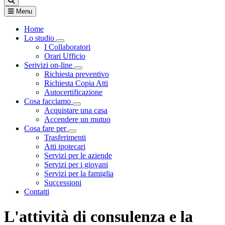
Menu
Home
Lo studio
Visualizza menù di secondo livello
I Collaboratori
Orari Ufficio
Serivizi on-line
Visualizza menù di secondo livello
Richiesta preventivo
Richiesta Copia Atti
Autocertificazione
Cosa facciamo
Visualizza menù di secondo livello
Acquistare una casa
Accendere un mutuo
Cosa fare per
Visualizza menù di secondo livello
Trasferimenti
Atti ipotecari
Servizi per le aziende
Servizi per i giovani
Servizi per la famiglia
Successioni
Contatti
L'attività di consulenza e la