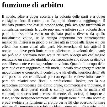
funzione di arbitro
Il notaio, oltre a dover accertare la volontà delle parti e a dover
consigliare loro il contratto o l'atto più idoneo a raggiungere il
risultato pratico che esse si propongono, può svolgere un'attività di
consulenza mediante la quale può anche influire sulla volontà delle
parti, indirizzandola verso un risultato pratico diverso da quello
inizialmente voluto, se lo ritenga opportuno per contemperare
meglio gli interessi in gioco o evitare atti in frode alla legge o i cui
effetti non siano chiari alle parti. Nell'esercizio di tale attività il
notaio non deve però limitare o condizionare la volontà delle parti;
ma può solo orientarla nella scelta dell'atto o degli atti che meglio
realizzano un risultato giuridico corrispondente allo scopo pratico da
esse liberamente e consapevolmente voluto. Quando lo scopo delle
parti può essere raggiunto in più modi, il notaio deve spiegare loro in
modo chiaro e completo il contenuto e gli effetti, giuridici degli atti
che possono essere utilizzati per conseguirlo, e deve informare le
parti dei relativi costi fiscali e professionali. Inoltre, per la sua
particolare conoscenza del diritto civile, commerciale e tributario, il
notaio può dare pareri (orali o scritti), soprattutto in materia di
contratti, di successioni a causa di morte, di società, di imposte e
tasse, anche indipendentemente dalla stipulazione di un atto notarile;
e può svolgere la funzione di arbitro per le liti che possono formare
oggetto di compromesso (cioè decidere, come un giudice privato, le