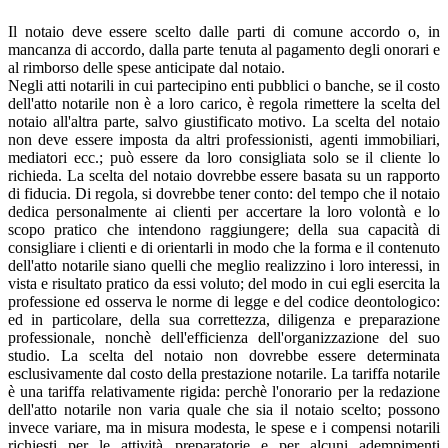
Il notaio deve essere scelto dalle parti di comune accordo o, in
mancanza di accordo, dalla parte tenuta al pagamento degli onorari e
al rimborso delle spese anticipate dal notaio.
Negli atti notarili in cui partecipino enti pubblici o banche, se il costo
dell'atto notarile non è a loro carico, è regola rimettere la scelta del
notaio all'altra parte, salvo giustificato motivo. La scelta del notaio
non deve essere imposta da altri professionisti, agenti immobiliari,
mediatori ecc.; può essere da loro consigliata solo se il cliente lo
richieda. La scelta del notaio dovrebbe essere basata su un rapporto
di fiducia. Di regola, si dovrebbe tener conto: del tempo che il notaio
dedica personalmente ai clienti per accertare la loro volontà e lo
scopo pratico che intendono raggiungere; della sua capacità di
consigliare i clienti e di orientarli in modo che la forma e il contenuto
dell'atto notarile siano quelli che meglio realizzino i loro interessi, in
vista e risultato pratico da essi voluto; del modo in cui egli esercita la
professione ed osserva le norme di legge e del codice deontologico:
ed in particolare, della sua correttezza, diligenza e preparazione
professionale, nonchè dell'efficienza dell'organizzazione del suo
studio. La scelta del notaio non dovrebbe essere determinata
esclusivamente dal costo della prestazione notarile. La tariffa notarile
è una tariffa relativamente rigida: perchè l'onorario per la redazione
dell'atto notarile non varia quale che sia il notaio scelto; possono
invece variare, ma in misura modesta, le spese e i compensi notarili
richiesti per le attività preparatorie e per alcuni adempimenti