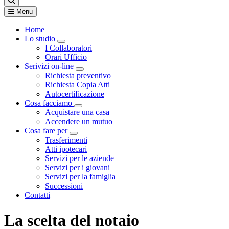
Menu
Home
Lo studio
Visualizza menù di secondo livello
I Collaboratori
Orari Ufficio
Serivizi on-line
Visualizza menù di secondo livello
Richiesta preventivo
Richiesta Copia Atti
Autocertificazione
Cosa facciamo
Visualizza menù di secondo livello
Acquistare una casa
Accendere un mutuo
Cosa fare per
Visualizza menù di secondo livello
Trasferimenti
Atti ipotecari
Servizi per le aziende
Servizi per i giovani
Servizi per la famiglia
Successioni
Contatti
La scelta del notaio